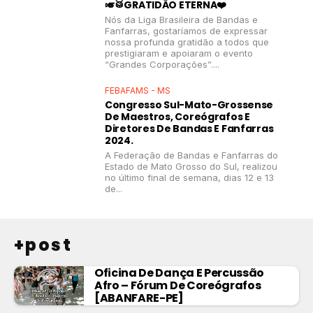
🎺🥁GRATIDÃO ETERNA❤️
Nós da Liga Brasileira de Bandas e
Fanfarras, gostaríamos de expressar
nossa profunda gratidão a todos que
prestigiaram e apoiaram o evento
“Grandes Corporações”....
FEBAFAMS - MS
Congresso Sul-Mato-Grossense
De Maestros, Coreógrafos E
Diretores De Bandas E Fanfarras
2024.
A Federação de Bandas e Fanfarras do
Estado de Mato Grosso do Sul, realizou
no último final de semana, dias 12 e 13
de...
+post
Oficina De Dança E Percussão
Afro – Fórum De Coreógrafos
[ABANFARE-PE]