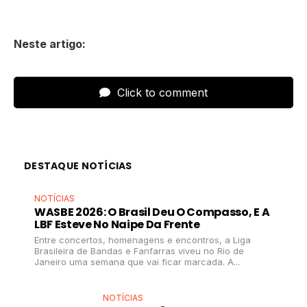
Neste artigo:
Click to comment
DESTAQUE NOTÍCIAS
NOTÍCIAS
WASBE 2026: O Brasil Deu O Compasso, E A
LBF Esteve No Naipe Da Frente
Entre concertos, homenagens e encontros, a Liga
Brasileira de Bandas e Fanfarras viveu no Rio de
Janeiro uma semana que vai ficar marcada. A...
NOTÍCIAS