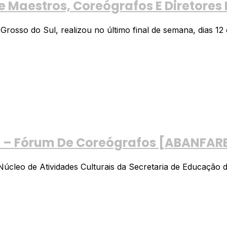
Maestros, Coreógrafos E Diretores 
sso do Sul, realizou no último final de semana, dias 12 e
ro – Fórum De Coreógrafos [ABANFAR
eo de Atividades Culturais da Secretaria de Educação da 