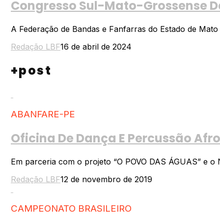
Congresso Sul-Mato-Grossense De 
A Federação de Bandas e Fanfarras do Estado de Mato Gro
Redação LBF
16 de abril de 2024
+post
ABANFARE-PE
Oficina De Dança E Percussão Af
Em parceria com o projeto “O POVO DAS ÁGUAS” e o Núcl
Redação LBF
12 de novembro de 2019
CAMPEONATO BRASILEIRO