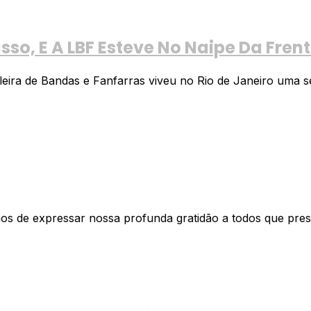
so, E A LBF Esteve No Naipe Da Fren
eira de Bandas e Fanfarras viveu no Rio de Janeiro uma se
mos de expressar nossa profunda gratidão a todos que pres