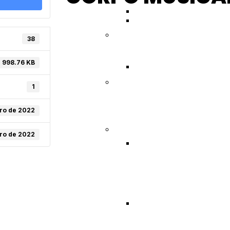
BOAS VINDAS A SE
LMBF – MG
38
ALOJAMENTOS E REF
998.76 KB
LPBF-PR
1
ORDEM DE APRESEN
bro de 2022
OCIFABAN-SP
bro de 2022
🎺🥁💃 CAMPEONATO
2022
CAMPEONATO ESTADU