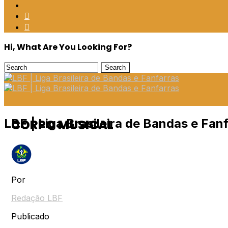
Hi, What Are You Looking For?
LBF | Liga Brasileira de Bandas e Fan
CORPO MUSICAL
Por
Redação LBF
Publicado