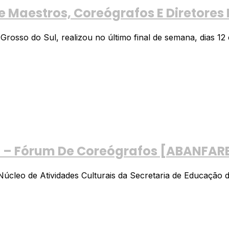
Maestros, Coreógrafos E Diretores 
sso do Sul, realizou no último final de semana, dias 12 e
ro – Fórum De Coreógrafos [ABANFAR
eo de Atividades Culturais da Secretaria de Educação da 