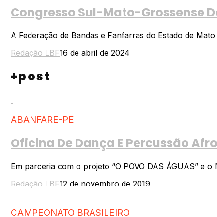
Congresso Sul-Mato-Grossense De 
A Federação de Bandas e Fanfarras do Estado de Mato Gro
Redação LBF
16 de abril de 2024
+post
ABANFARE-PE
Oficina De Dança E Percussão Af
Em parceria com o projeto “O POVO DAS ÁGUAS” e o Núcl
Redação LBF
12 de novembro de 2019
CAMPEONATO BRASILEIRO