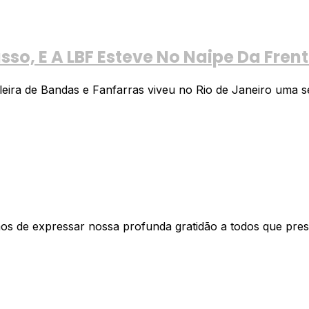
so, E A LBF Esteve No Naipe Da Fren
eira de Bandas e Fanfarras viveu no Rio de Janeiro uma se
mos de expressar nossa profunda gratidão a todos que pres