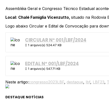
Assembléia Geral e Congresso Técnico Estadual aconte
Local:
Chalé Famiglia Vicenzutto,
situado na Rodovia 
Logo abaixo Circular e Edital de Convocação para down
CIRCULAR Nº 001/LBF/2024
1 arquivo(s)
524.47 KB
EDITAL Nº 001/LBF/2024
1 arquivo(s)
547.71 KB
Neste artigo:
congresso2023LBF
,
destaque
,
lbf
,
LBF23
,
T
DESTAQUE NOTÍCIAS