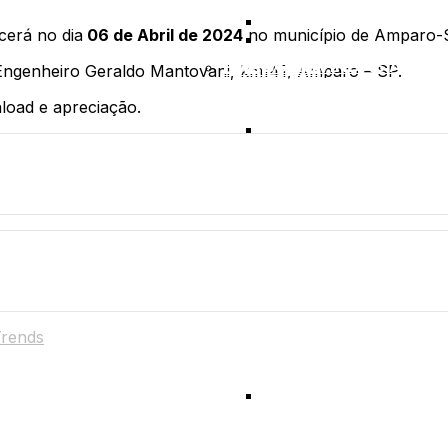
cerá no dia
06 de Abril de 2024
no município de Amparo-
BOAS VINDAS A SE
LMBF – MG
Engenheiro Geraldo Mantovani, km141, Amparo – SP.
ALOJAMENTOS E REF
load e apreciação.
LPBF-PR
ORDEM DE APRESEN
OCIFABAN-SP
🎺🥁💃 CAMPEONATO
rends
2022
CAMPEONATO ESTADU