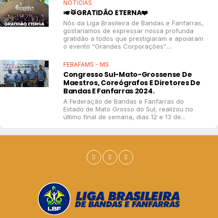
NOTÍCIAS
🎺🥁GRATIDÃO ETERNA❤️
Nós da Liga Brasileira de Bandas e Fanfarras,
gostaríamos de expressar nossa profunda
gratidão a todos que prestigiaram e apoiaram
o evento “Grandes Corporações”....
FEBAFAMS - MS
Congresso Sul-Mato-Grossense De
Maestros, Coreógrafos E Diretores De
Bandas E Fanfarras 2024.
A Federação de Bandas e Fanfarras do
Estado de Mato Grosso do Sul, realizou no
último final de semana, dias 12 e 13 de...