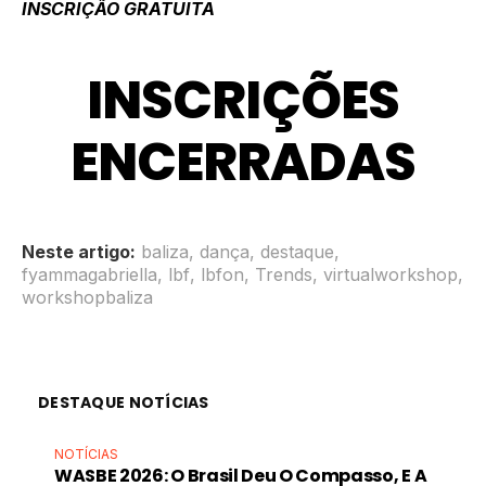
INSCRIÇÃO GRATUITA
INSCRIÇÕES
ENCERRADAS
Neste artigo:
baliza
,
dança
,
destaque
,
fyammagabriella
,
lbf
,
lbfon
,
Trends
,
virtualworkshop
,
workshopbaliza
DESTAQUE NOTÍCIAS
NOTÍCIAS
WASBE 2026: O Brasil Deu O Compasso, E A