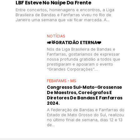
LBF Esteve No Naipe Da Frente
Entre concertos, homenagens e encontros, a Liga
Brasileira de Bandas e Fanfarras viveu no Rio de
Janeiro uma semana que vai ficar marcada. A...
NOTÍCIAS
🎺🥁GRATIDÃO ETERNA❤️
Nós da Liga Brasileira de Bandas e
Fanfarras, gostaríamos de expressar
nossa profunda gratidão a todos que
prestigiaram e apoiaram o evento
“Grandes Corporações”....
FEBAFAMS - MS
Congresso Sul-Mato-Grossense
De Maestros, Coreógrafos E
Diretores De Bandas E Fanfarras
2024.
A Federação de Bandas e Fanfarras do
Estado de Mato Grosso do Sul, realizou
no último final de semana, dias 12 e 13
de...