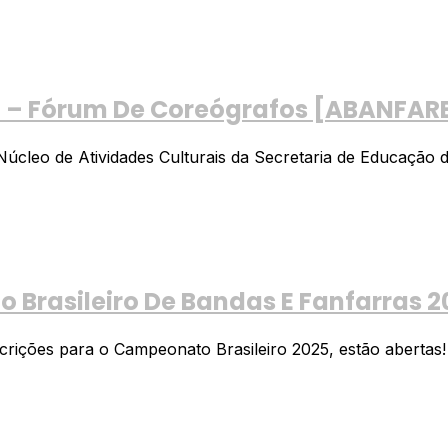
ro – Fórum De Coreógrafos [ABANFAR
eo de Atividades Culturais da Secretaria de Educação da 
Brasileiro De Bandas E Fanfarras 
ições para o Campeonato Brasileiro 2025, estão abertas! As