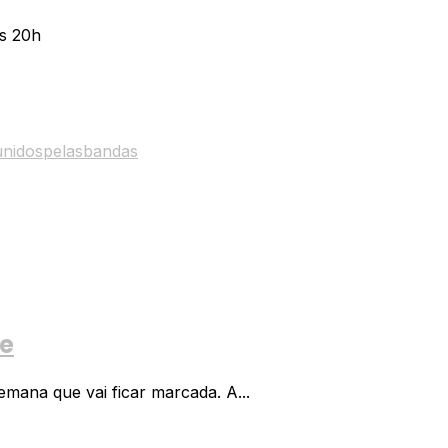
as 2024.
s 20h
unidospelasbandas
te
mana que vai ficar marcada. A...