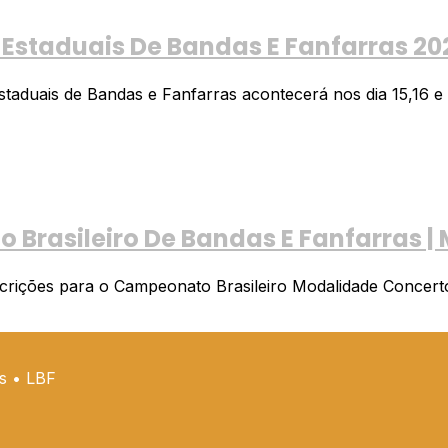
 Estaduais De Bandas E Fanfarras 20
staduais de Bandas e Fanfarras acontecerá nos dia 15,16 e 
Brasileiro De Bandas E Fanfarras |
rições para o Campeonato Brasileiro Modalidade Concerto, e
ss • LBF