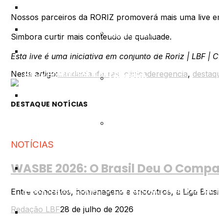
LBF Visita A Banda Marcial Abdon Aberto
Congresso Sul-Mato-Grossense De Maestros
Nossos parceiros da RORIZ promoverá mais uma live 
AVALIADORES E EQUIPE TÉCNICA
LMBF – MG
Simbora curtir mais conteúdo de qualidade.
⠀⠀⠀⠀⠀⠀⠀
BOAS VINDAS A SENADOR CANEDO!
Está live é uma iniciativa em conjunto de Roriz | LBF | 
ALOJAMENTOS E REFEIÇÕES
Neste artigo:
bandasfanfarras
,
clinicaderegencia
,
destaq
LPBF-PR
DESTAQUE NOTÍCIAS
ORDEM DE APRESENTAÇÃO
OCIFABAN-SP
NOTÍCIAS
WASBE 2026: O Brasil Deu O Compas
🎺🥁💃 CAMPEONATO ESTADUAL PAULISTA DE
Entre concertos, homenagens e encontros, a Liga Brasil
Redação LBF
28 de julho de 2026