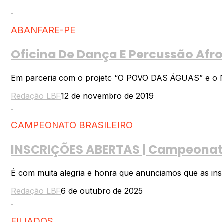
ABANFARE-PE
Oficina De Dança E Percussão Af
Em parceria com o projeto “O POVO DAS ÁGUAS” e o Núcl
Redação LBF
12 de novembro de 2019
CAMPEONATO BRASILEIRO
INSCRIÇÕES ABERTAS | Campeonato 
É com muita alegria e honra que anunciamos que as inscr
Redação LBF
6 de outubro de 2025
FILIADOS