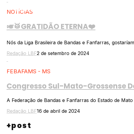
CAMPEONATO ESTADUAL PAULISTA- CAIEIR
NOTÍCIAS
🎺🥁GRATIDÃO ETERNA❤️
Nós da Liga Brasileira de Bandas e Fanfarras, gostaría
Redação LBF
2 de setembro de 2024
FEBAFAMS - MS
Congresso Sul-Mato-Grossense De 
A Federação de Bandas e Fanfarras do Estado de Mato Gro
Redação LBF
16 de abril de 2024
+post