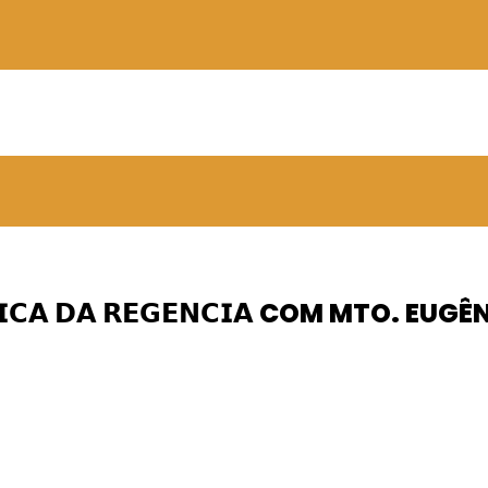
𝗟𝗜𝗡𝗜𝗖𝗔 𝗗𝗔 𝗥𝗘𝗚𝗘𝗡𝗖𝗜𝗔 COM MTO. 
 – 06ABR2025