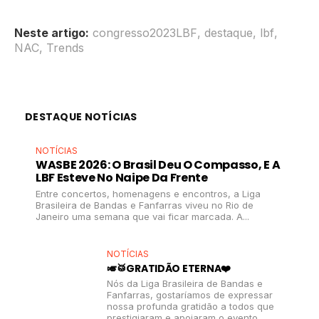
Neste artigo:
congresso2023LBF
,
destaque
,
lbf
,
NAC
,
Trends
DESTAQUE NOTÍCIAS
NOTÍCIAS
WASBE 2026: O Brasil Deu O Compasso, E A
LBF Esteve No Naipe Da Frente
Entre concertos, homenagens e encontros, a Liga
Brasileira de Bandas e Fanfarras viveu no Rio de
Janeiro uma semana que vai ficar marcada. A...
NOTÍCIAS
🎺🥁GRATIDÃO ETERNA❤️
Nós da Liga Brasileira de Bandas e
Fanfarras, gostaríamos de expressar
nossa profunda gratidão a todos que
prestigiaram e apoiaram o evento