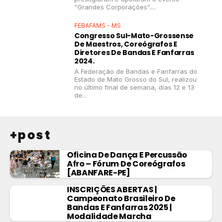
“Grandes Corporações”....
FEBAFAMS - MS
Congresso Sul-Mato-Grossense
De Maestros, Coreógrafos E
Diretores De Bandas E Fanfarras
2024.
A Federação de Bandas e Fanfarras do
Estado de Mato Grosso do Sul, realizou
no último final de semana, dias 12 e 13
de...
+post
Oficina De Dança E Percussão
Afro – Fórum De Coreógrafos
[ABANFARE-PE]
INSCRIÇÕES ABERTAS |
Campeonato Brasileiro De
Bandas E Fanfarras 2025 |
Modalidade Marcha