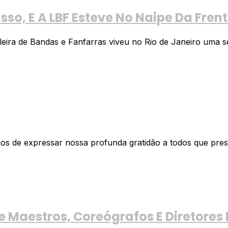
so, E A LBF Esteve No Naipe Da Fren
eira de Bandas e Fanfarras viveu no Rio de Janeiro uma se
mos de expressar nossa profunda gratidão a todos que pres
Maestros, Coreógrafos E Diretores 