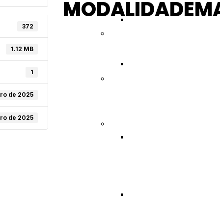
MODALIDADEM
372
BOAS VINDAS A SE
LMBF – MG
ALOJAMENTOS E REF
1.12 MB
1
LPBF-PR
ORDEM DE APRESEN
ro de 2025
ro de 2025
OCIFABAN-SP
🎺🥁💃 CAMPEONATO
2022
CAMPEONATO ESTADU