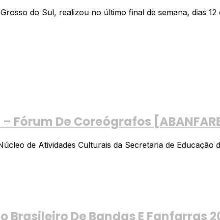
sso do Sul, realizou no último final de semana, dias 12 e
ro – Fórum De Coreógrafos [ABANFAR
eo de Atividades Culturais da Secretaria de Educação da 
Brasileiro De Bandas E Fanfarras 