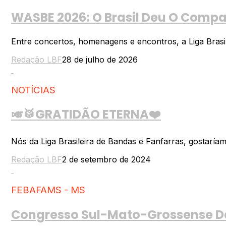
WASBE 2026: O Brasil Deu O Compas
Entre concertos, homenagens e encontros, a Liga Brasil
Redação LBF
28 de julho de 2026
NOTÍCIAS
🎺🥁GRATIDÃO ETERNA❤️
Nós da Liga Brasileira de Bandas e Fanfarras, gostaría
Redação LBF
2 de setembro de 2024
FEBAFAMS - MS
Congresso Sul-Mato-Grossense De 