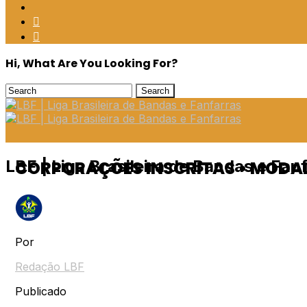
Hi, What Are You Looking For?
LBF | Liga Brasileira de Bandas e Fan
CORPORAÇÕES INSCRITAS • MOD
Por
Redação LBF
Publicado