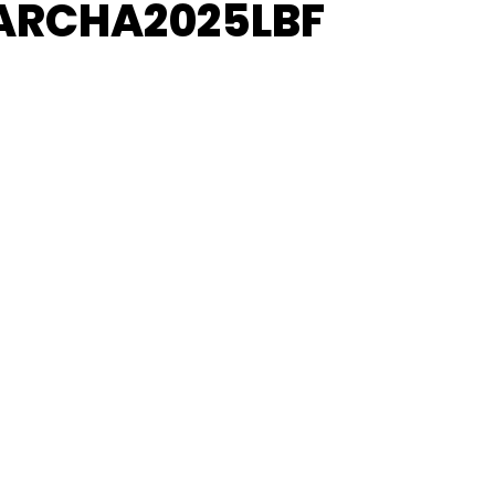
ARCHA2025LBF
NADOR CANEDO!
EIÇÕES
TAÇÃO
 ESTADUAL PAULISTA DE FANFARRAS E BANDAS
AL PAULISTA- CAIEIRAS-SP