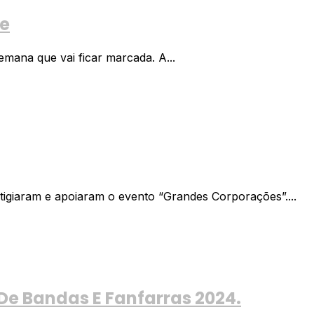
te
mana que vai ficar marcada. A...
tigiaram e apoiaram o evento “Grandes Corporações”....
De Bandas E Fanfarras 2024.