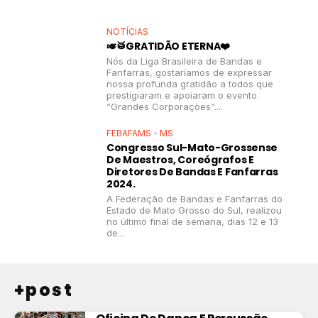
NOTÍCIAS
🎺🥁GRATIDÃO ETERNA❤️
Nós da Liga Brasileira de Bandas e
Fanfarras, gostaríamos de expressar
nossa profunda gratidão a todos que
prestigiaram e apoiaram o evento
“Grandes Corporações”....
FEBAFAMS - MS
Congresso Sul-Mato-Grossense
De Maestros, Coreógrafos E
Diretores De Bandas E Fanfarras
2024.
A Federação de Bandas e Fanfarras do
Estado de Mato Grosso do Sul, realizou
no último final de semana, dias 12 e 13
de...
+post