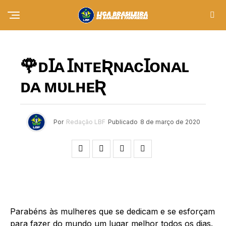
NOTÍCIAS
🌹ᴅꞮᴀ ꞮɴᴛᴇƦɴᴀᴄꞮᴏɴᴀʟ
ᴅᴀ ᴍᴜʟʜᴇƦ ⠀⠀⠀⠀⠀⠀⠀
Por
Redação LBF
Publicado
8 de março de 2020
Parabéns às mulheres que se dedicam e se esforçam
para fazer do mundo um lugar melhor todos os dias.