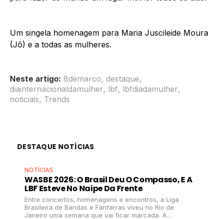
⠀⠀⠀⠀⠀⠀⠀
Um singela homenagem para Maria Juscileide Moura
(Jô) e a todas as mulheres.
Neste artigo:
8demarco
,
destaque
,
diainternacionaldamulher
,
lbf
,
lbfdiadamulher
,
noticiais
,
Trends
DESTAQUE NOTÍCIAS
NOTÍCIAS
WASBE 2026: O Brasil Deu O Compasso, E A
LBF Esteve No Naipe Da Frente
Entre concertos, homenagens e encontros, a Liga
Brasileira de Bandas e Fanfarras viveu no Rio de
Janeiro uma semana que vai ficar marcada. A...