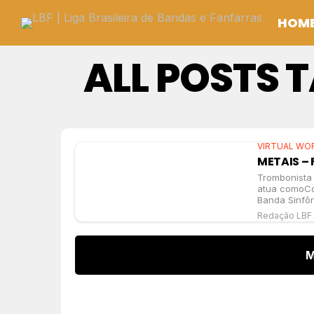
HOM
ALL POSTS
VIRTUAL WO
METAIS – 
Trombonista
atua comoCo
Banda Sinfôn
Redação LBF
M