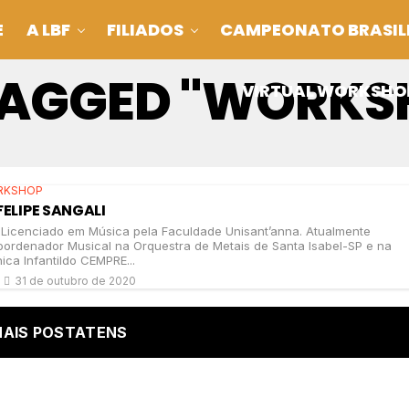
E
A LBF
FILIADOS
CAMPEONATO BRASIL
 TAGGED "WORKS
VIRTUAL WORKSHO
RKSHOP
FELIPE SANGALI
 Licenciado em Música pela Faculdade Unisant’anna. Atualmente
ordenador Musical na Orquestra de Metais de Santa Isabel-SP e na
ica Infantildo CEMPRE...
31 de outubro de 2020
AIS POSTATENS