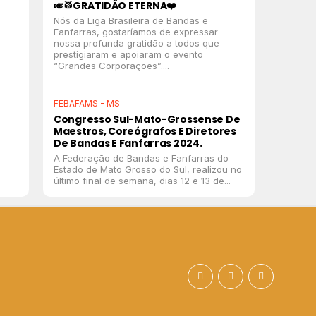
🎺🥁GRATIDÃO ETERNA❤️
Nós da Liga Brasileira de Bandas e
Fanfarras, gostaríamos de expressar
nossa profunda gratidão a todos que
prestigiaram e apoiaram o evento
“Grandes Corporações”....
FEBAFAMS - MS
Congresso Sul-Mato-Grossense De
Maestros, Coreógrafos E Diretores
De Bandas E Fanfarras 2024.
A Federação de Bandas e Fanfarras do
Estado de Mato Grosso do Sul, realizou no
último final de semana, dias 12 e 13 de...