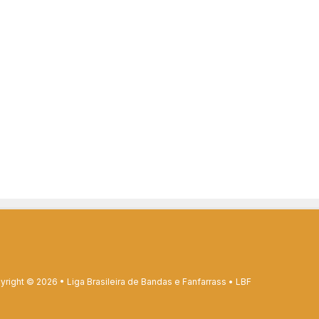
right © 2026 • Liga Brasileira de Bandas e Fanfarrass • LBF