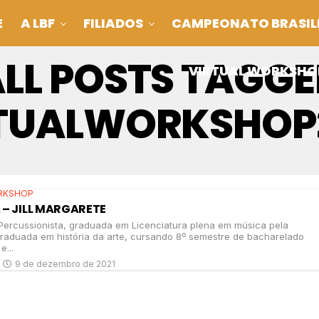
E
A LBF
FILIADOS
CAMPEONATO BRASIL
LL POSTS TAGG
VIRTUAL WORKSHO
TUALWORKSHOP
RKSHOP
 – JILL MARGARETE
Percussionista, graduada em Licenciatura plena em música pela
raduada em história da arte, cursando 8º semestre de bacharelado
e...
9 de dezembro de 2021