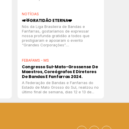
NOTÍCIAS
🎺🥁GRATIDÃO ETERNA❤️
Nós da Liga Brasileira de Bandas e
Fanfarras, gostaríamos de expressar
nossa profunda gratidão a todos que
prestigiaram e apoiaram o evento
“Grandes Corporações”....
FEBAFAMS - MS
Congresso Sul-Mato-Grossense De
Maestros, Coreógrafos E Diretores
De Bandas E Fanfarras 2024.
A Federação de Bandas e Fanfarras do
Estado de Mato Grosso do Sul, realizou no
último final de semana, dias 12 e 13 de...