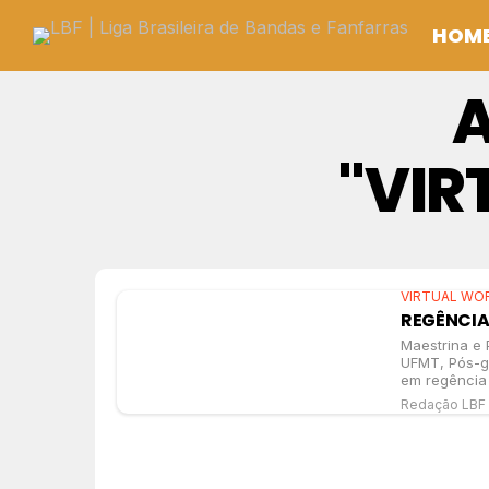
HOM
A
"VIR
VIRTUAL WO
REGÊNCIA
Maestrina e 
UFMT, Pós-g
em regência 
Redação LBF