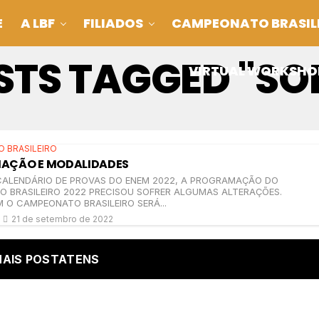
E
A LBF
FILIADOS
CAMPEONATO BRASIL
STS TAGGED "SO
VIRTUAL WORKSHO
 BRASILEIRO
AÇÃO E MODALIDADES
CALENDÁRIO DE PROVAS DO ENEM 2022, A PROGRAMAÇÃO DO
 BRASILEIRO 2022 PRECISOU SOFRER ALGUMAS ALTERAÇÕES.
 O CAMPEONATO BRASILEIRO SERÁ...
21 de setembro de 2022
AIS POSTATENS