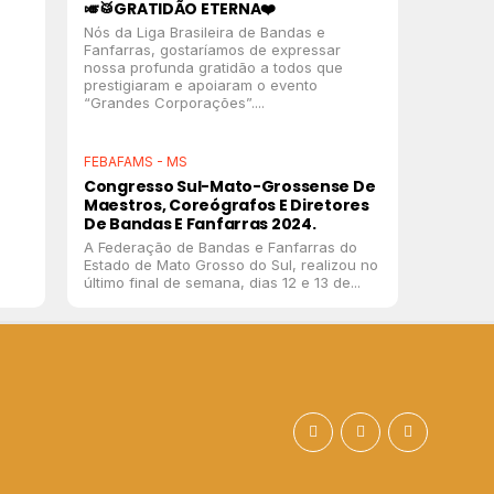
🎺🥁GRATIDÃO ETERNA❤️
Nós da Liga Brasileira de Bandas e
Fanfarras, gostaríamos de expressar
nossa profunda gratidão a todos que
prestigiaram e apoiaram o evento
“Grandes Corporações”....
FEBAFAMS - MS
Congresso Sul-Mato-Grossense De
Maestros, Coreógrafos E Diretores
De Bandas E Fanfarras 2024.
A Federação de Bandas e Fanfarras do
Estado de Mato Grosso do Sul, realizou no
último final de semana, dias 12 e 13 de...