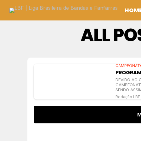
HOM
ALL PO
CAMPEONATO
PROGRAM
DEVIDO AO 
CAMPEONATO
SENDO ASSIM
Redação LBF
M