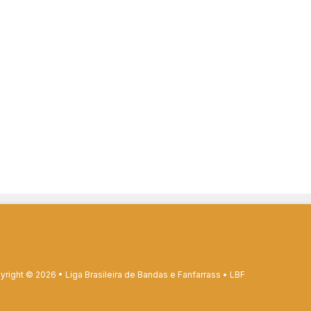
right © 2026 • Liga Brasileira de Bandas e Fanfarrass • LBF