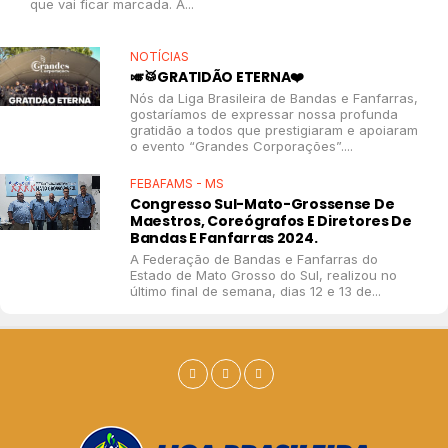
que vai ficar marcada. A...
NOTÍCIAS
🎺🥁GRATIDÃO ETERNA❤️
Nós da Liga Brasileira de Bandas e Fanfarras,
gostaríamos de expressar nossa profunda
gratidão a todos que prestigiaram e apoiaram
o evento “Grandes Corporações”....
FEBAFAMS - MS
Congresso Sul-Mato-Grossense De
Maestros, Coreógrafos E Diretores De
Bandas E Fanfarras 2024.
A Federação de Bandas e Fanfarras do
Estado de Mato Grosso do Sul, realizou no
último final de semana, dias 12 e 13 de...