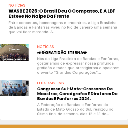
NOTÍCIAS
WASBE 2026: O Brasil Deu O Compasso, E A LBF
Esteve No Naipe Da Frente
Entre concertos, homenagens e encontros, a Liga Brasileira
de Bandas e Fanfarras viveu no Rio de Janeiro uma semana
que vai ficar marcada. A...
NOTÍCIAS
🎺🥁GRATIDÃO ETERNA❤️
Nós da Liga Brasileira de Bandas e Fanfarras,
gostaríamos de expressar nossa profunda
gratidão a todos que prestigiaram e apoiaram
o evento “Grandes Corporações”....
FEBAFAMS - MS
Congresso Sul-Mato-Grossense De
Maestros, Coreógrafos E Diretores De
Bandas E Fanfarras 2024.
A Federação de Bandas e Fanfarras do
Estado de Mato Grosso do Sul, realizou no
último final de semana, dias 12 e 13 de...