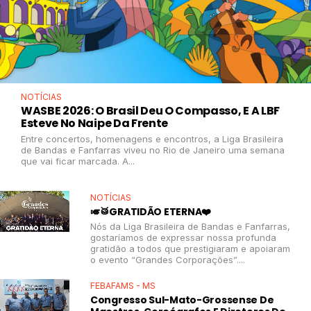
NOTÍCIAS
WASBE 2026: O Brasil Deu O Compasso, E A LBF
Esteve No Naipe Da Frente
Entre concertos, homenagens e encontros, a Liga Brasileira
de Bandas e Fanfarras viveu no Rio de Janeiro uma semana
que vai ficar marcada. A...
NOTÍCIAS
🎺🥁GRATIDÃO ETERNA❤️
Nós da Liga Brasileira de Bandas e Fanfarras,
gostaríamos de expressar nossa profunda
gratidão a todos que prestigiaram e apoiaram
o evento “Grandes Corporações”....
FEBAFAMS - MS
Congresso Sul-Mato-Grossense De