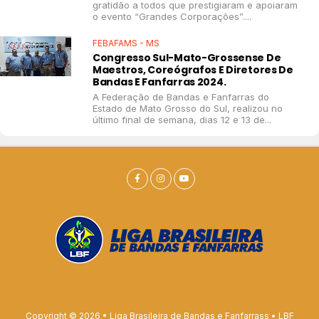
gratidão a todos que prestigiaram e apoiaram
o evento “Grandes Corporações”....
FEBAFAMS - MS
Congresso Sul-Mato-Grossense De
Maestros, Coreógrafos E Diretores De
Bandas E Fanfarras 2024.
A Federação de Bandas e Fanfarras do
Estado de Mato Grosso do Sul, realizou no
último final de semana, dias 12 e 13 de...
Copyright © 2026 • Liga Brasileira de Bandas e Fanfarrass • LBF