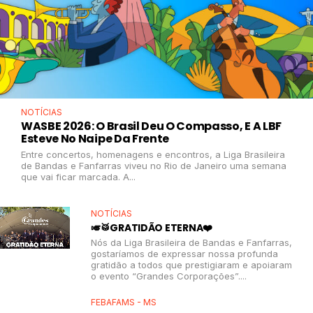
NOTÍCIAS
WASBE 2026: O Brasil Deu O Compasso, E A LBF
Esteve No Naipe Da Frente
Entre concertos, homenagens e encontros, a Liga Brasileira
de Bandas e Fanfarras viveu no Rio de Janeiro uma semana
que vai ficar marcada. A...
NOTÍCIAS
🎺🥁GRATIDÃO ETERNA❤️
Nós da Liga Brasileira de Bandas e Fanfarras,
gostaríamos de expressar nossa profunda
gratidão a todos que prestigiaram e apoiaram
o evento “Grandes Corporações”....
FEBAFAMS - MS