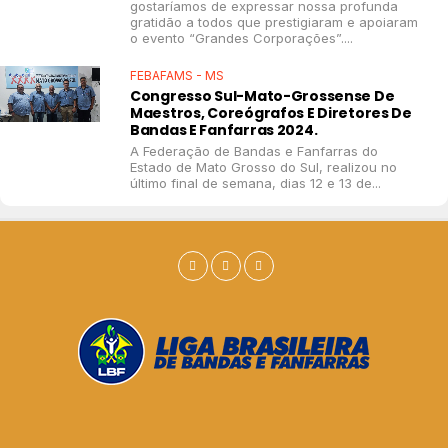
gostaríamos de expressar nossa profunda
gratidão a todos que prestigiaram e apoiaram
o evento “Grandes Corporações”....
FEBAFAMS - MS
Congresso Sul-Mato-Grossense De
Maestros, Coreógrafos E Diretores De
Bandas E Fanfarras 2024.
A Federação de Bandas e Fanfarras do
Estado de Mato Grosso do Sul, realizou no
último final de semana, dias 12 e 13 de...