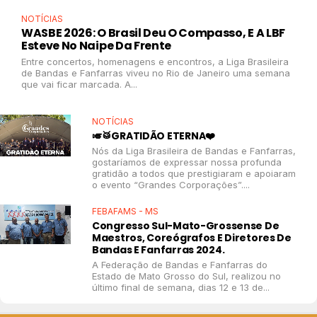
NOTÍCIAS
WASBE 2026: O Brasil Deu O Compasso, E A LBF
Esteve No Naipe Da Frente
Entre concertos, homenagens e encontros, a Liga Brasileira
de Bandas e Fanfarras viveu no Rio de Janeiro uma semana
que vai ficar marcada. A...
NOTÍCIAS
🎺🥁GRATIDÃO ETERNA❤️
Nós da Liga Brasileira de Bandas e Fanfarras,
gostaríamos de expressar nossa profunda
gratidão a todos que prestigiaram e apoiaram
o evento “Grandes Corporações”....
FEBAFAMS - MS
Congresso Sul-Mato-Grossense De
Maestros, Coreógrafos E Diretores De
Bandas E Fanfarras 2024.
A Federação de Bandas e Fanfarras do
Estado de Mato Grosso do Sul, realizou no
último final de semana, dias 12 e 13 de...