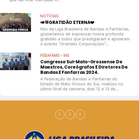
NOTÍCIAS
🎺🥁GRATIDÃO ETERNA❤️
Nós da Liga Brasileira de Bandas e Fanfarras,
gostaríamos de expressar nossa profunda
gratidão a todos que prestigiaram e apoiaram
o evento “Grandes Corporações”....
FEBAFAMS - MS
Congresso Sul-Mato-Grossense De
Maestros, Coreógrafos E Diretores De
Bandas E Fanfarras 2024.
A Federação de Bandas e Fanfarras do
Estado de Mato Grosso do Sul, realizou no
último final de semana, dias 12 e 13 de...